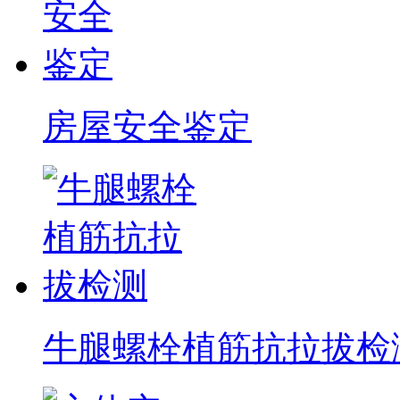
房屋安全鉴定
牛腿螺栓植筋抗拉拔检