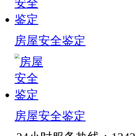
房屋安全鉴定
房屋安全鉴定