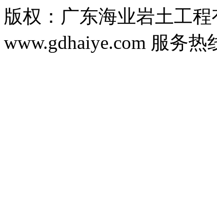
版权：广东海业岩土工程
www.gdhaiye.com 服务热
13071440号