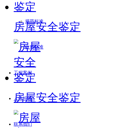
规范标准
房屋安全鉴定
收费标准
工程案例
房屋安全鉴定
人才招聘
联系我们