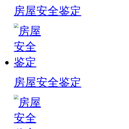
房屋安全鉴定
房屋安全鉴定