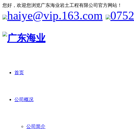
您好，欢迎您浏览广东海业岩土工程有限公司官方网站！
haiye@vip.163.com
0752
首页
公司概况
公司简介